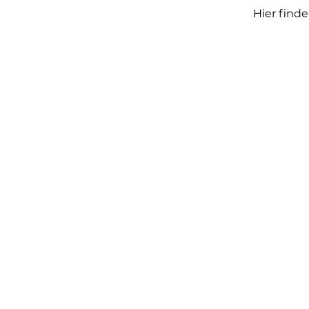
Hier find
14. Feb. 2025
19. Jan. 2024
17. März 2023
11. Feb. 2022