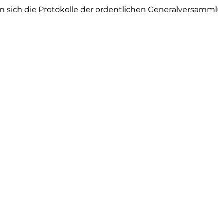
en sich die Protokolle der ordentlichen Generalversamm
103. ordentliche Generalversammlung
102. ordentliche Generalversammlung
101. ordentliche Generalversammlung
100. ordentliche Generalversammlung