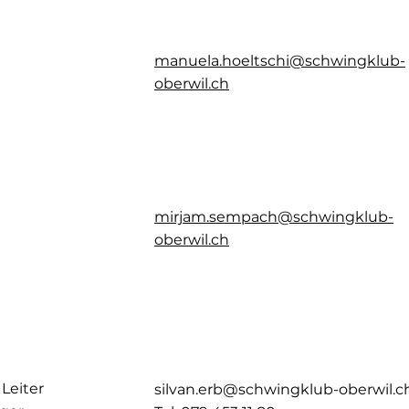
öltschi
manuela.hoeltschi@schwingklub-
oberwil.ch
mpach
mirjam.sempach@schwingklub-
oberwil.ch
Leiter
silvan.erb@schwingklub-oberwil.c