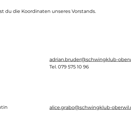
est du die Koordinaten unseres Vorstands.
der
adrian.bruder@schwingklub-oberw
Tel. 079 575 10 96
o
ntin
alice.grabo@schwingklub-oberwil.