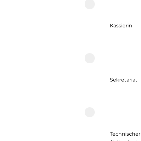
Manuela H
Kassierin
Mirjam Se
Sekretariat
Silvan Erb
Technischer 