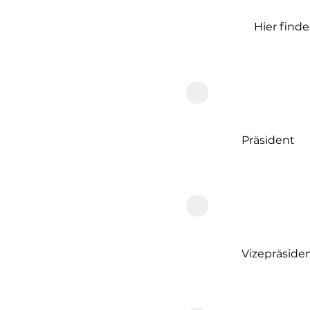
Hier find
Adrian Bru
Präsident
Alice Grab
Vizepräside